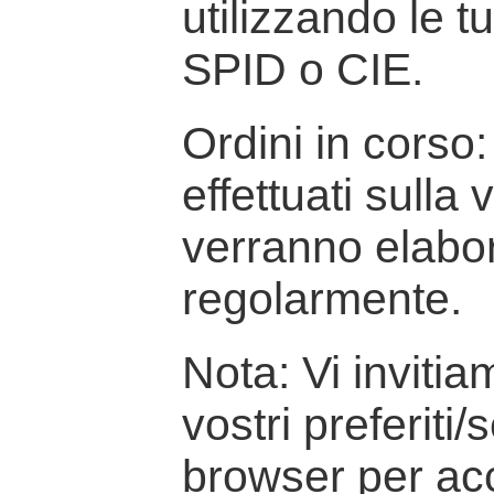
utilizzando le t
SPID o CIE.
Ordini in corso: 
effettuati sulla
verranno elabor
regolarmente.
Nota: Vi inviti
vostri preferiti/
browser per ac