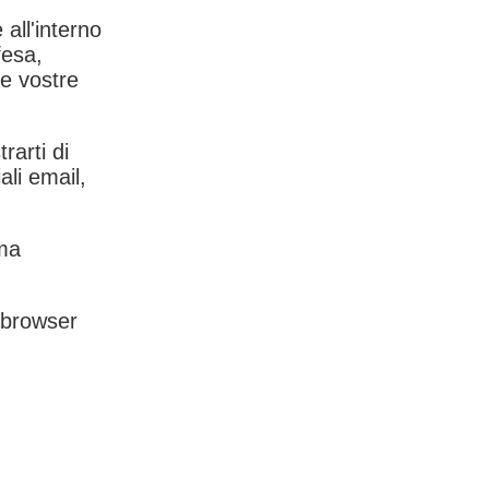
 all'interno
fesa,
le vostre
rarti di
ali email,
rma
l browser