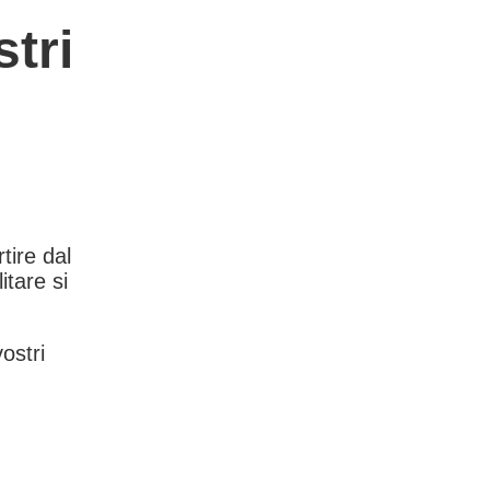
tri
rtire dal
itare si
vostri