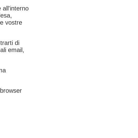
 all'interno
fesa,
le vostre
rarti di
ali email,
rma
l browser