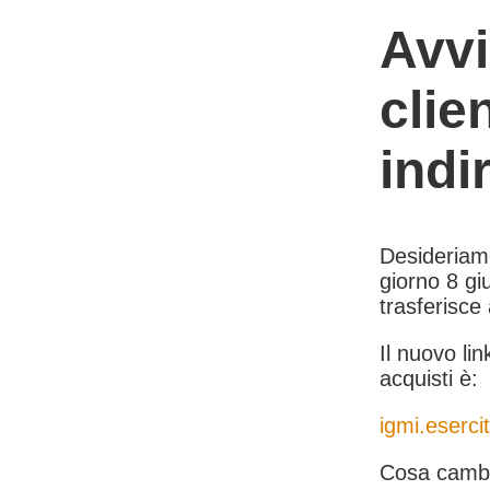
Avvi
clie
indi
Desideriamo 
giorno 8 giu
trasferisce
Il nuovo lin
acquisti è:
igmi.esercit
Cosa cambi