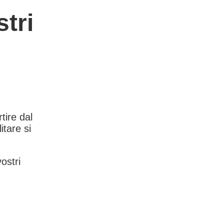
tri
rtire dal
itare si
vostri