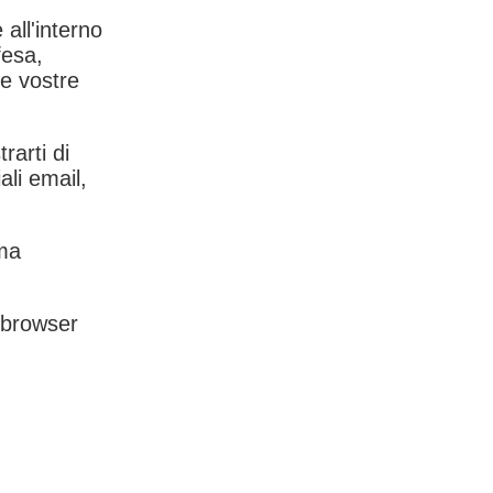
 all'interno
fesa,
le vostre
rarti di
ali email,
rma
l browser