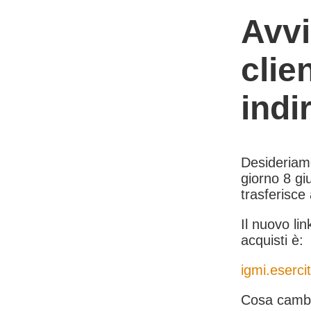
Avvi
clie
indi
Desideriamo 
giorno 8 giu
trasferisce
Il nuovo lin
acquisti è:
igmi.esercit
Cosa cambi