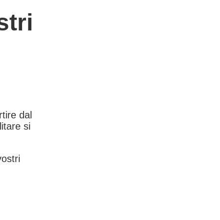
tri
rtire dal
itare si
vostri