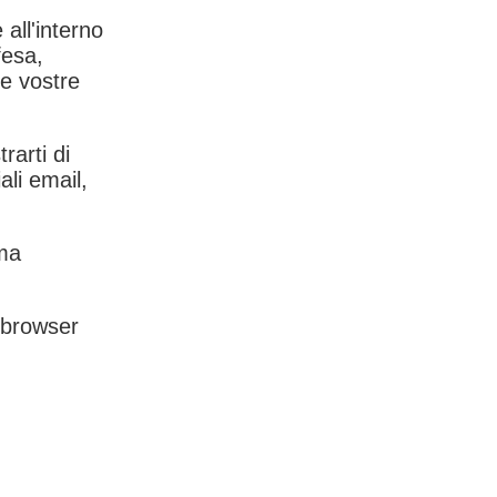
 all'interno
fesa,
le vostre
rarti di
ali email,
rma
l browser