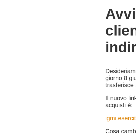
Avvi
clie
indi
Desideriamo 
giorno 8 giu
trasferisce
Il nuovo lin
acquisti è:
igmi.esercit
Cosa cambi