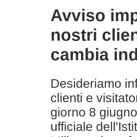
Avviso imp
nostri clien
cambia ind
Desideriamo info
clienti e visitat
giorno 8 giugno 
ufficiale dell'Is