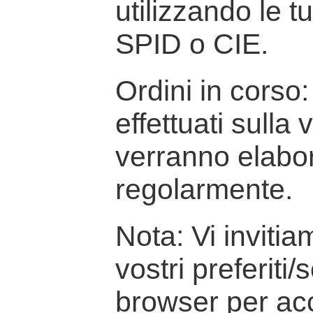
utilizzando le t
SPID o CIE.
Ordini in corso: 
effettuati sulla
verranno elabor
regolarmente.
Nota: Vi inviti
vostri preferiti/
browser per ac