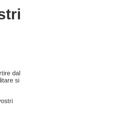
tri
rtire dal
itare si
vostri