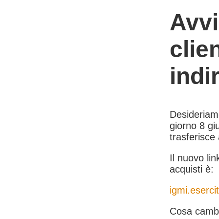
Avvi
clie
indi
Desideriamo 
giorno 8 giu
trasferisce
Il nuovo lin
acquisti è:
igmi.esercit
Cosa cambi