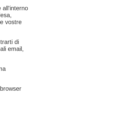
 all'interno
fesa,
le vostre
rarti di
ali email,
rma
l browser