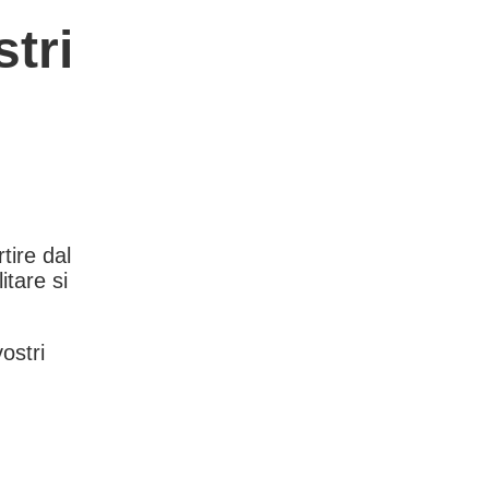
tri
rtire dal
itare si
vostri