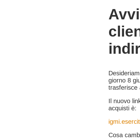
Avvi
clie
indi
Desideriamo 
giorno 8 giu
trasferisce
Il nuovo lin
acquisti è:
igmi.esercit
Cosa cambi