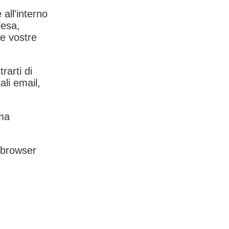
 all'interno
fesa,
le vostre
rarti di
ali email,
rma
l browser