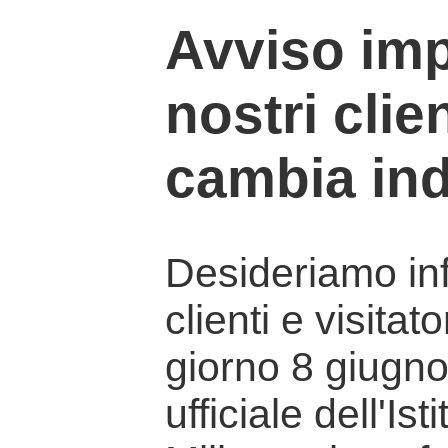
Avviso imp
nostri clien
cambia ind
Desideriamo info
clienti e visitat
giorno 8 giugno 
ufficiale dell'Is