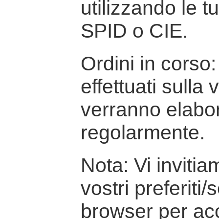
utilizzando le t
SPID o CIE.
Ordini in corso: 
effettuati sulla
verranno elabor
regolarmente.
Nota: Vi inviti
vostri preferiti/
browser per ac