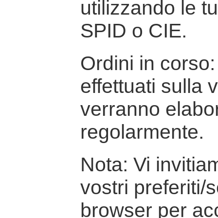
utilizzando le t
SPID o CIE.
Ordini in corso: 
effettuati sulla
verranno elabor
regolarmente.
Nota: Vi inviti
vostri preferiti/
browser per ac