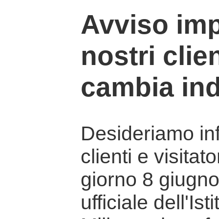
Avviso imp
nostri clien
cambia ind
Desideriamo info
clienti e visitat
giorno 8 giugno 
ufficiale dell'Is