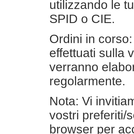
utilizzando le t
SPID o CIE.
Ordini in corso: 
effettuati sulla
verranno elabor
regolarmente.
Nota: Vi inviti
vostri preferiti/
browser per ac