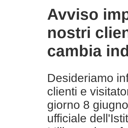
Avviso imp
nostri clien
cambia ind
Desideriamo info
clienti e visitat
giorno 8 giugno 
ufficiale dell'Is