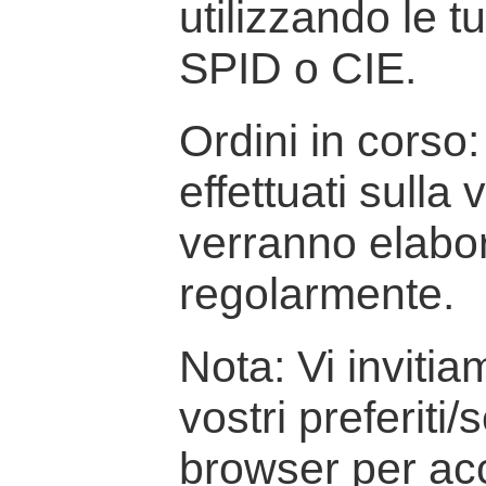
utilizzando le t
SPID o CIE.
Ordini in corso: 
effettuati sulla
verranno elabor
regolarmente.
Nota: Vi inviti
vostri preferiti/
browser per ac