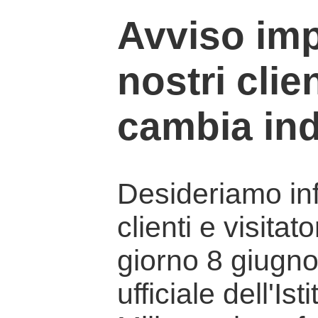
Avviso imp
nostri clien
cambia ind
Desideriamo info
clienti e visitat
giorno 8 giugno 
ufficiale dell'Is