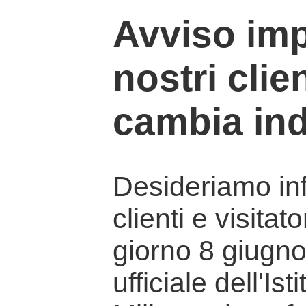
Avviso imp
nostri clien
cambia ind
Desideriamo info
clienti e visitat
giorno 8 giugno 
ufficiale dell'Is