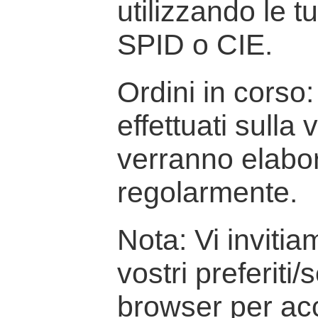
utilizzando le t
SPID o CIE.
Ordini in corso: 
effettuati sulla
verranno elabor
regolarmente.
Nota: Vi inviti
vostri preferiti/
browser per ac