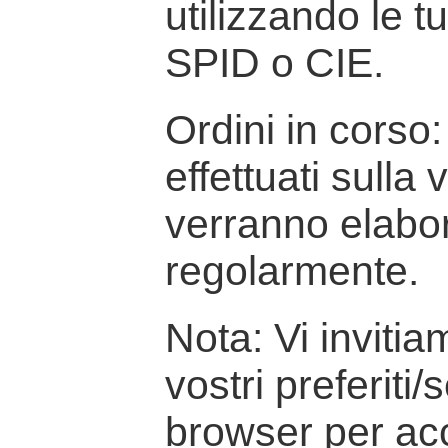
utilizzando le t
SPID o CIE.
Ordini in corso: 
effettuati sulla
verranno elabor
regolarmente.
Nota: Vi inviti
vostri preferiti/
browser per ac