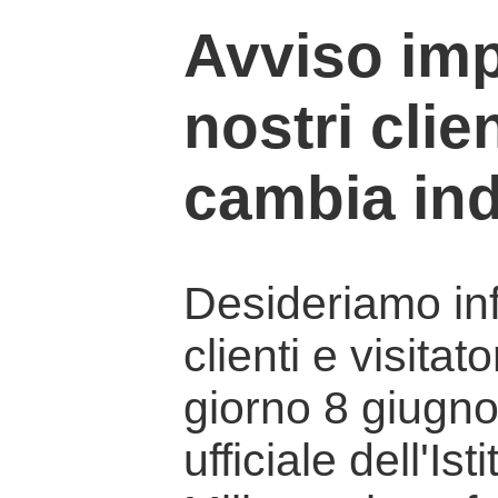
Avviso imp
nostri clien
cambia ind
Desideriamo info
clienti e visitat
giorno 8 giugno 
ufficiale dell'Is