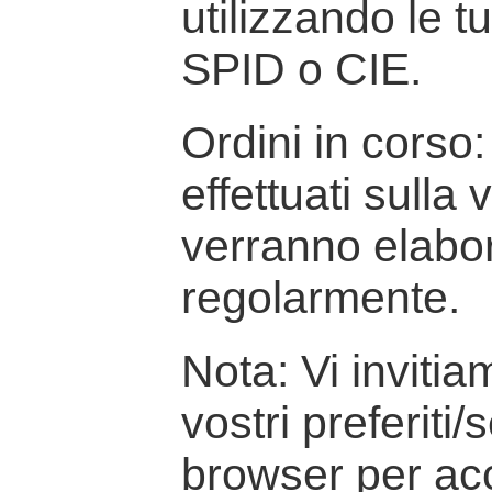
utilizzando le t
SPID o CIE.
Ordini in corso: 
effettuati sulla
verranno elabor
regolarmente.
Nota: Vi inviti
vostri preferiti/
browser per ac