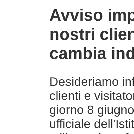
Avviso imp
nostri clien
cambia ind
Desideriamo info
clienti e visitat
giorno 8 giugno 
ufficiale dell'Is