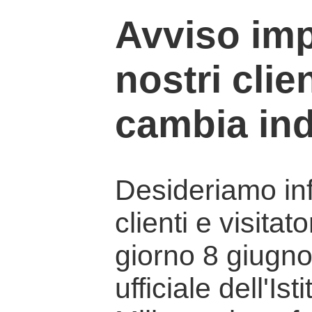
Avviso imp
nostri clien
cambia ind
Desideriamo info
clienti e visitat
giorno 8 giugno 
ufficiale dell'Is