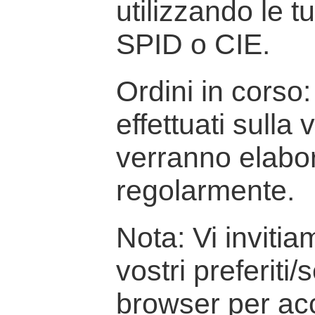
utilizzando le t
SPID o CIE.
Ordini in corso: 
effettuati sulla
verranno elabor
regolarmente.
Nota: Vi inviti
vostri preferiti/
browser per ac