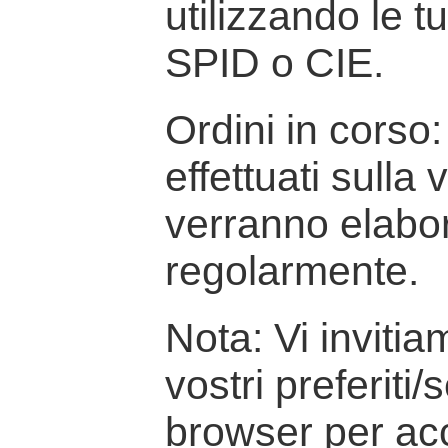
utilizzando le t
SPID o CIE.
Ordini in corso: 
effettuati sulla
verranno elabor
regolarmente.
Nota: Vi inviti
vostri preferiti/
browser per ac