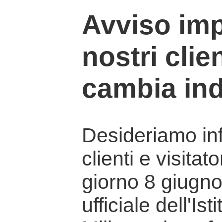
Avviso imp
nostri clien
cambia ind
Desideriamo info
clienti e visitat
giorno 8 giugno 
ufficiale dell'Is