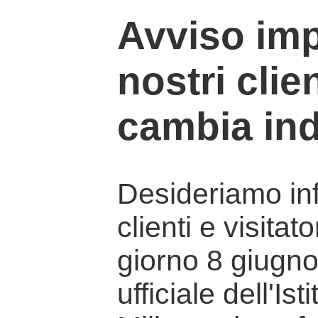
Avviso imp
nostri clien
cambia ind
Desideriamo info
clienti e visitat
giorno 8 giugno 
ufficiale dell'Is