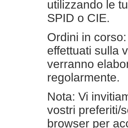
utilizzando le t
SPID o CIE.
Ordini in corso: 
effettuati sulla
verranno elabor
regolarmente.
Nota: Vi inviti
vostri preferiti/
browser per ac