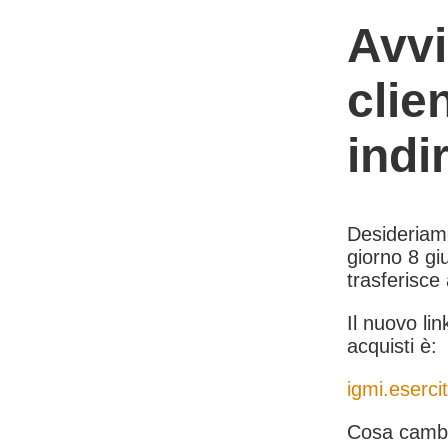
Avvi
clie
indi
Desideriamo 
giorno 8 giu
trasferisce
Il nuovo lin
acquisti è:
igmi.esercit
Cosa cambi