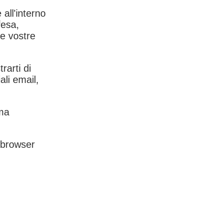
 all'interno
fesa,
le vostre
rarti di
ali email,
rma
l browser