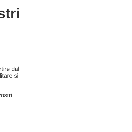
tri
rtire dal
itare si
vostri