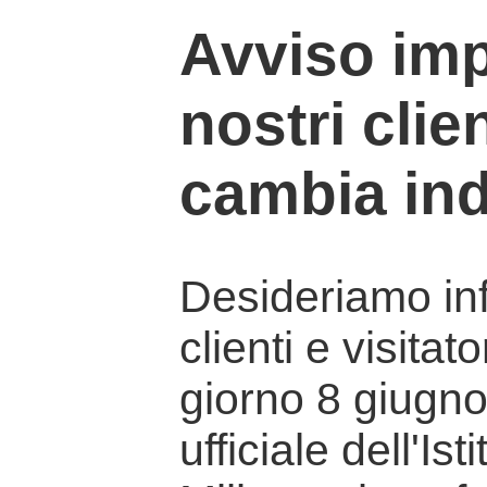
Avviso imp
nostri clien
cambia ind
Desideriamo info
clienti e visitat
giorno 8 giugno 
ufficiale dell'Is