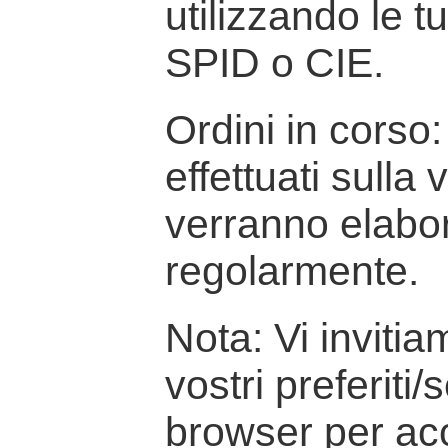
utilizzando le t
SPID o CIE.
Ordini in corso: 
effettuati sulla
verranno elabor
regolarmente.
Nota: Vi inviti
vostri preferiti/
browser per ac