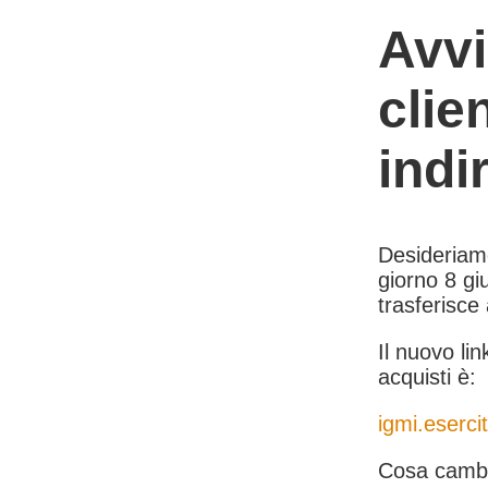
Avvi
clie
indi
Desideriamo 
giorno 8 giu
trasferisce
Il nuovo lin
acquisti è:
igmi.esercit
Cosa cambi