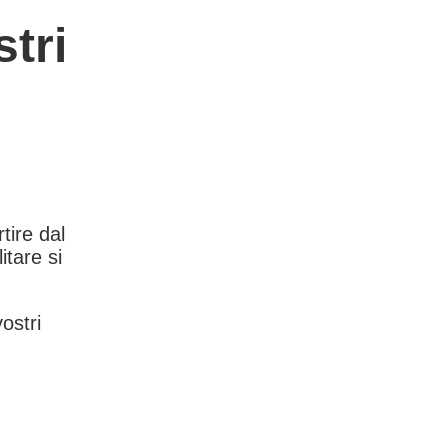
tri
rtire dal
itare si
vostri