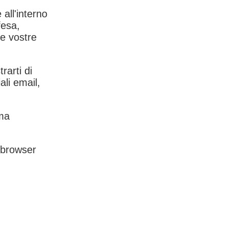
 all'interno
fesa,
le vostre
rarti di
ali email,
rma
l browser