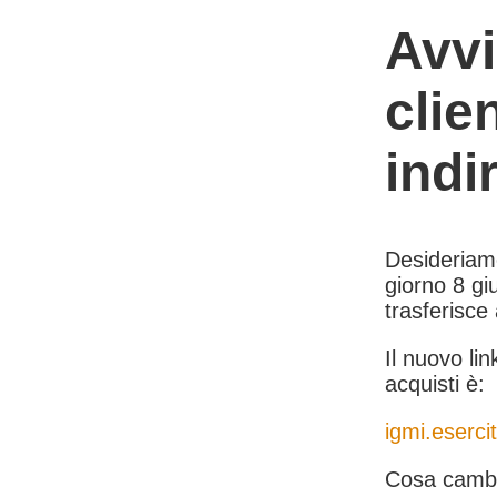
Avvi
clie
indi
Desideriamo 
giorno 8 giu
trasferisce
Il nuovo lin
acquisti è:
igmi.esercit
Cosa cambi