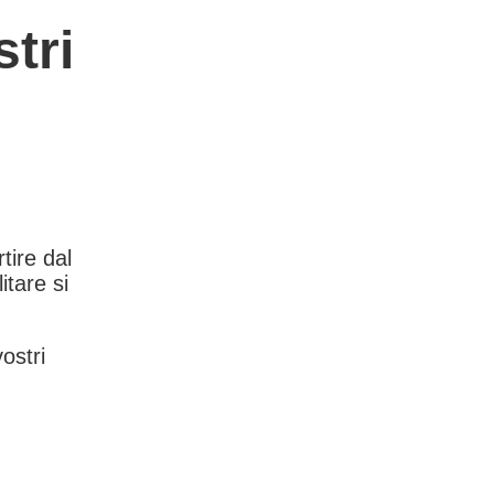
tri
rtire dal
itare si
vostri