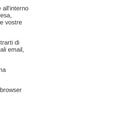
 all'interno
fesa,
le vostre
rarti di
ali email,
rma
l browser