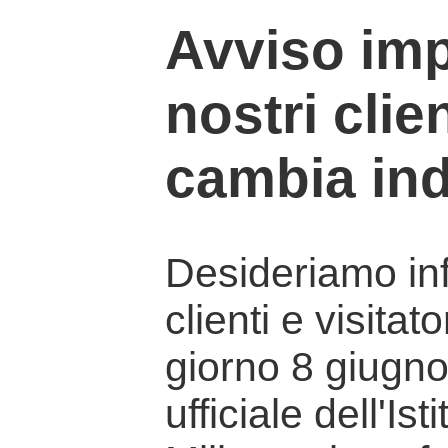
Avviso imp
nostri clien
cambia ind
Desideriamo info
clienti e visitat
giorno 8 giugno 
ufficiale dell'Is