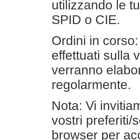
utilizzando le t
SPID o CIE.
Ordini in corso: 
effettuati sulla
verranno elabor
regolarmente.
Nota: Vi inviti
vostri preferiti/
browser per ac