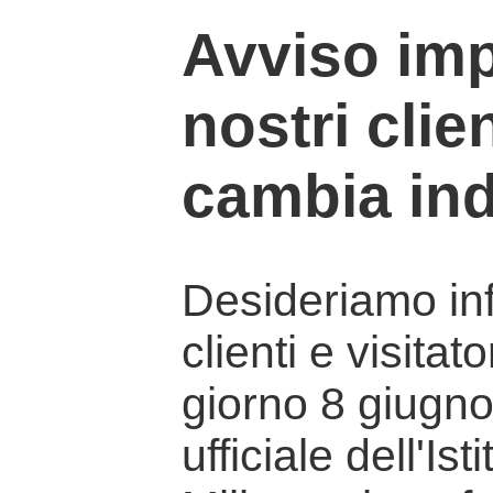
Avviso imp
nostri clien
cambia ind
Desideriamo info
clienti e visitat
giorno 8 giugno 
ufficiale dell'Is