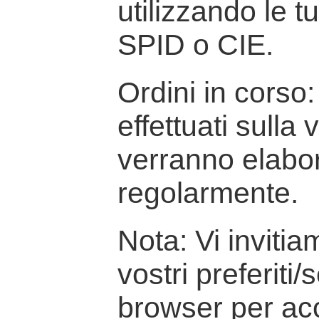
utilizzando le t
SPID o CIE.
Ordini in corso: 
effettuati sulla
verranno elabor
regolarmente.
Nota: Vi inviti
vostri preferiti/
browser per ac