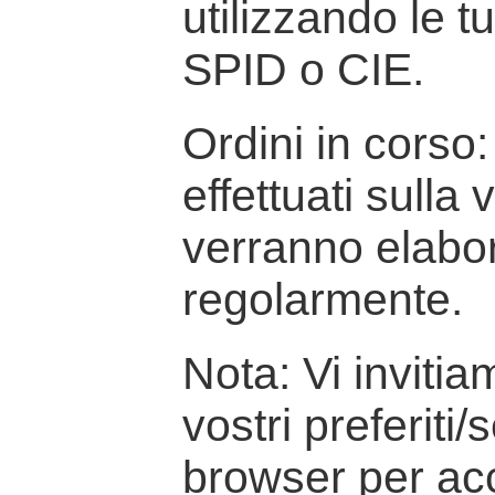
utilizzando le t
SPID o CIE.
Ordini in corso: 
effettuati sulla
verranno elabor
regolarmente.
Nota: Vi inviti
vostri preferiti/
browser per ac