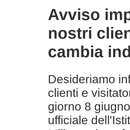
Avviso imp
nostri clien
cambia ind
Desideriamo info
clienti e visitat
giorno 8 giugno 
ufficiale dell'Is