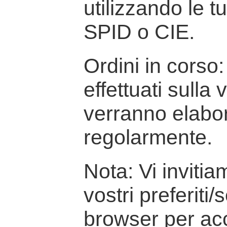
utilizzando le t
SPID o CIE.
Ordini in corso: 
effettuati sulla
verranno elabor
regolarmente.
Nota: Vi inviti
vostri preferiti/
browser per ac