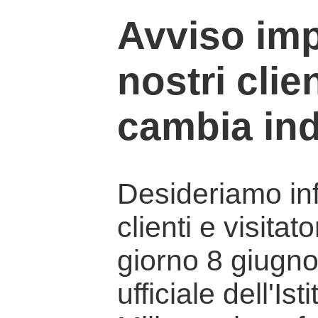
Avviso imp
nostri clien
cambia ind
Desideriamo info
clienti e visitat
giorno 8 giugno 
ufficiale dell'Is