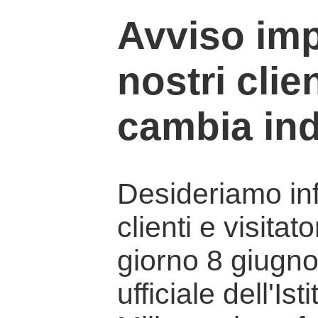
Avviso imp
nostri clien
cambia ind
Desideriamo info
clienti e visitat
giorno 8 giugno 
ufficiale dell'Is