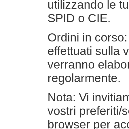
utilizzando le t
SPID o CIE.
Ordini in corso: 
effettuati sulla
verranno elabor
regolarmente.
Nota: Vi inviti
vostri preferiti/
browser per ac