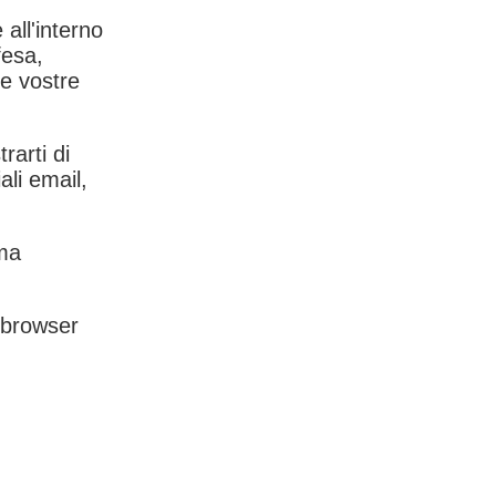
 all'interno
fesa,
le vostre
rarti di
ali email,
rma
l browser