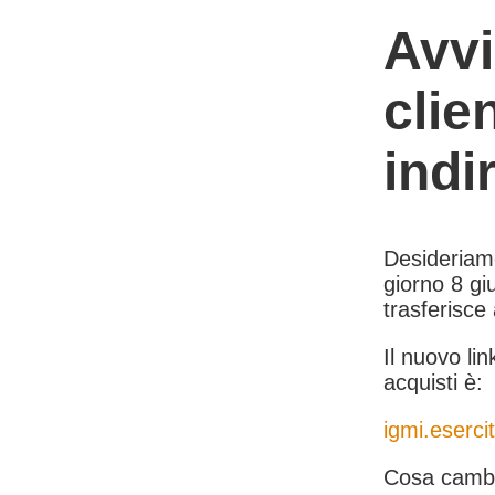
Avvi
clie
indi
Desideriamo 
giorno 8 giu
trasferisce
Il nuovo lin
acquisti è:
igmi.esercit
Cosa cambi