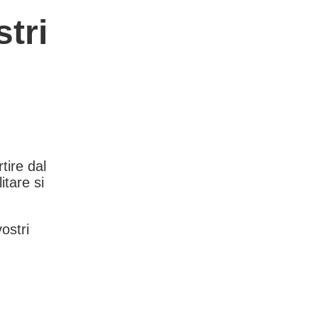
tri
rtire dal
itare si
vostri