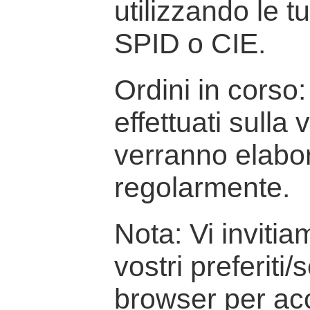
utilizzando le t
SPID o CIE.
Ordini in corso: 
effettuati sulla
verranno elabor
regolarmente.
Nota: Vi inviti
vostri preferiti/
browser per ac