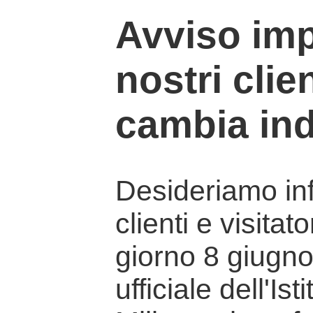
Avviso imp
nostri clien
cambia ind
Desideriamo info
clienti e visitat
giorno 8 giugno 
ufficiale dell'Is