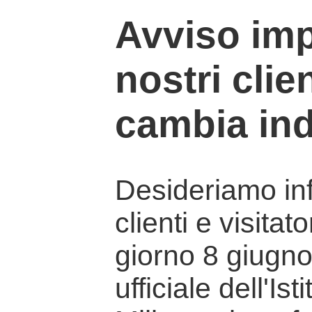
Avviso imp
nostri clien
cambia ind
Desideriamo info
clienti e visitat
giorno 8 giugno 
ufficiale dell'Is