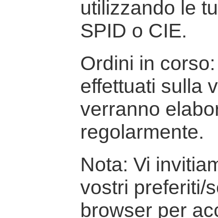
utilizzando le t
SPID o CIE.
Ordini in corso: 
effettuati sulla
verranno elabor
regolarmente.
Nota: Vi inviti
vostri preferiti/
browser per ac