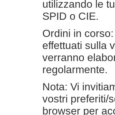
utilizzando le t
SPID o CIE.
Ordini in corso: 
effettuati sulla
verranno elabor
regolarmente.
Nota: Vi inviti
vostri preferiti/
browser per ac