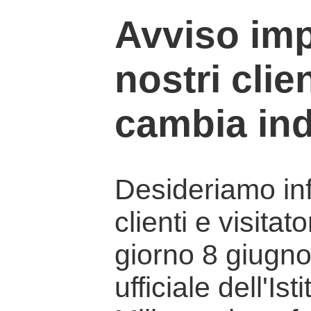
Avviso imp
nostri clien
cambia ind
Desideriamo info
clienti e visitat
giorno 8 giugno 
ufficiale dell'Is