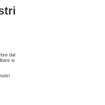
tri
rtire dal
itare si
vostri