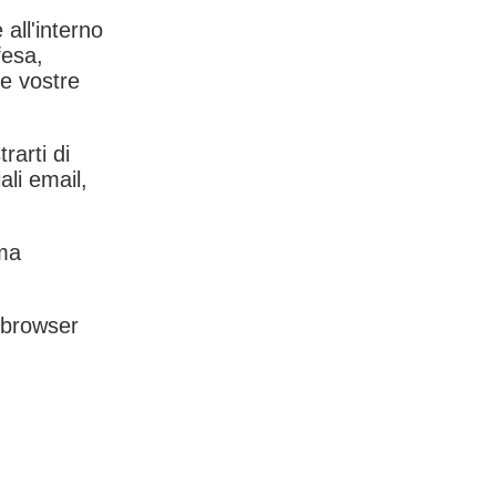
 all'interno
fesa,
le vostre
rarti di
ali email,
rma
l browser