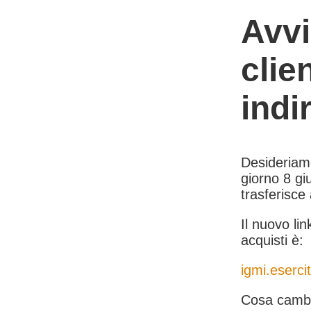
Avvi
clie
indi
Desideriamo 
giorno 8 giu
trasferisce
Il nuovo lin
acquisti è:
igmi.esercit
Cosa cambi