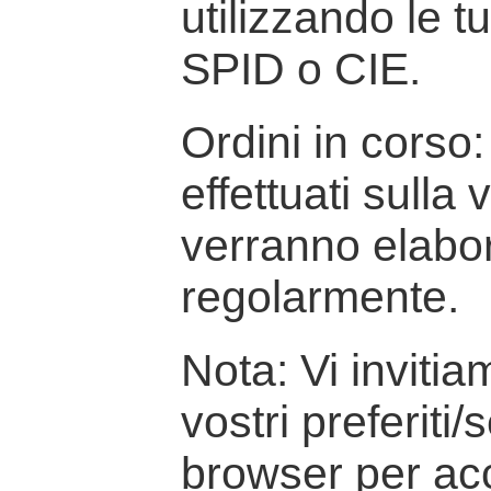
utilizzando le t
SPID o CIE.
Ordini in corso: 
effettuati sulla
verranno elabor
regolarmente.
Nota: Vi inviti
vostri preferiti/
browser per ac