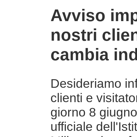
Avviso imp
nostri clien
cambia ind
Desideriamo info
clienti e visitat
giorno 8 giugno 
ufficiale dell'Is