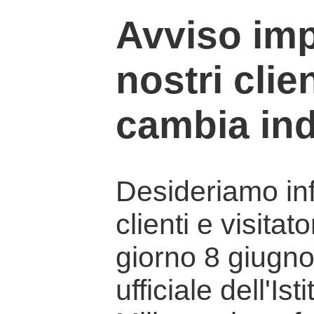
Avviso imp
nostri clien
cambia ind
Desideriamo info
clienti e visitat
giorno 8 giugno 
ufficiale dell'Is