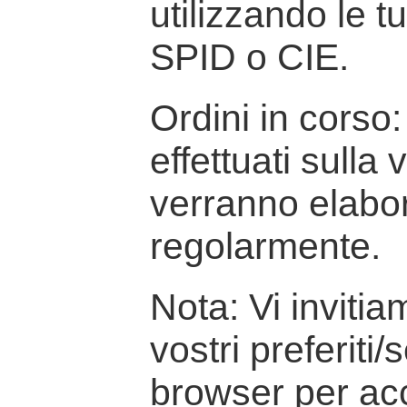
utilizzando le t
SPID o CIE.
Ordini in corso: 
effettuati sulla
verranno elabor
regolarmente.
Nota: Vi inviti
vostri preferiti/
browser per ac