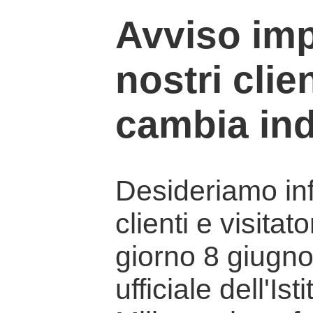
Avviso imp
nostri clien
cambia ind
Desideriamo info
clienti e visitat
giorno 8 giugno 
ufficiale dell'Is