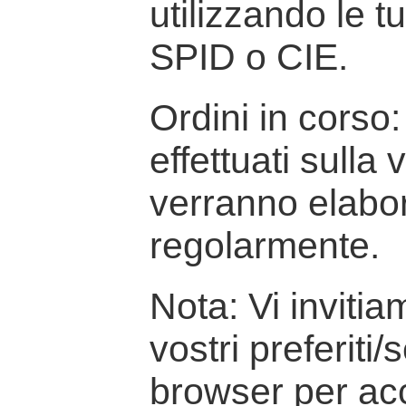
utilizzando le t
SPID o CIE.
Ordini in corso: 
effettuati sulla
verranno elabor
regolarmente.
Nota: Vi inviti
vostri preferiti/
browser per ac