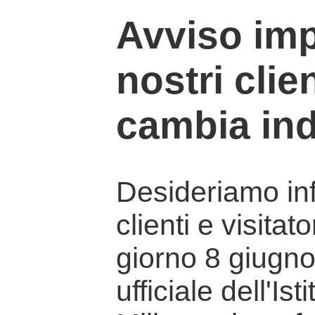
Avviso imp
nostri clien
cambia ind
Desideriamo info
clienti e visitat
giorno 8 giugno 
ufficiale dell'Is