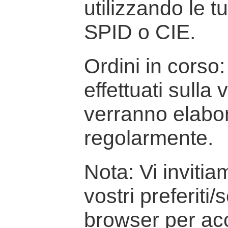
utilizzando le t
SPID o CIE.
Ordini in corso: 
effettuati sulla
verranno elabor
regolarmente.
Nota: Vi inviti
vostri preferiti/
browser per ac