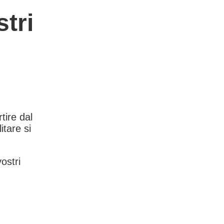
tri
rtire dal
itare si
vostri