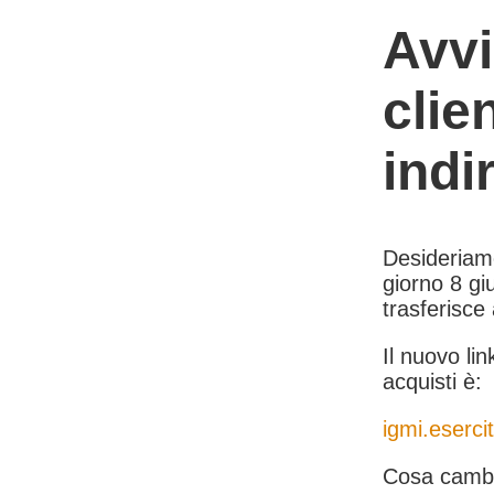
Avvi
clie
indi
Desideriamo 
giorno 8 giu
trasferisce
Il nuovo lin
acquisti è:
igmi.esercit
Cosa cambi