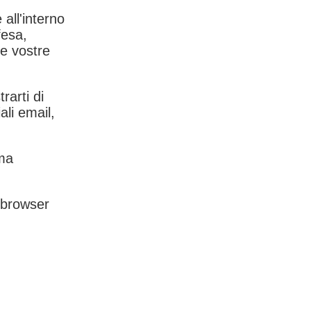
 all'interno
fesa,
le vostre
rarti di
ali email,
rma
l browser