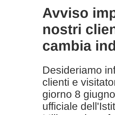
Avviso imp
nostri clien
cambia ind
Desideriamo info
clienti e visitat
giorno 8 giugno 
ufficiale dell'Is