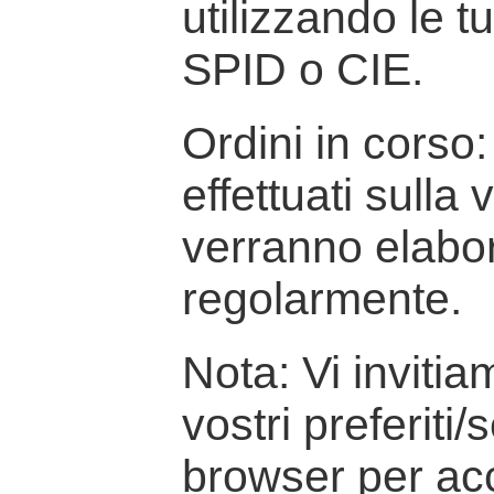
utilizzando le t
SPID o CIE.
Ordini in corso: 
effettuati sulla
verranno elabor
regolarmente.
Nota: Vi inviti
vostri preferiti/
browser per ac