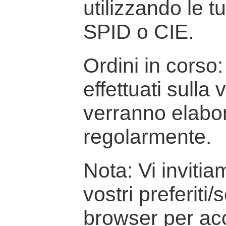
utilizzando le t
SPID o CIE.
Ordini in corso: 
effettuati sulla
verranno elabor
regolarmente.
Nota: Vi inviti
vostri preferiti/
browser per ac