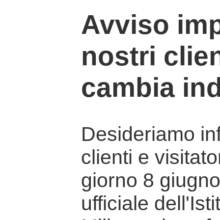
Avviso imp
nostri clien
cambia ind
Desideriamo info
clienti e visitat
giorno 8 giugno 
ufficiale dell'Is