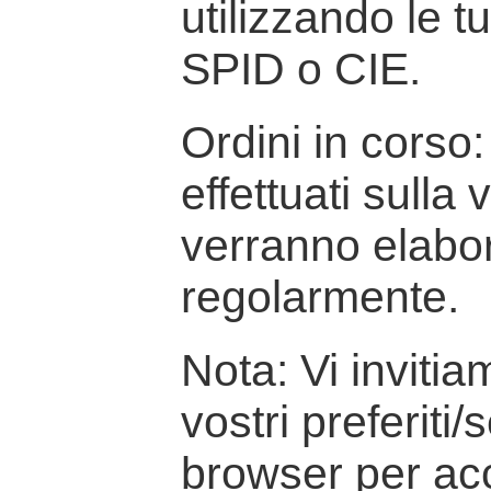
utilizzando le t
SPID o CIE.
Ordini in corso: 
effettuati sulla
verranno elabor
regolarmente.
Nota: Vi inviti
vostri preferiti/
browser per ac