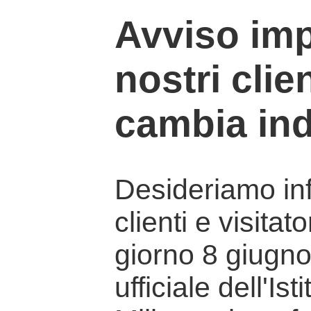
Avviso imp
nostri clien
cambia ind
Desideriamo info
clienti e visitat
giorno 8 giugno 
ufficiale dell'Is