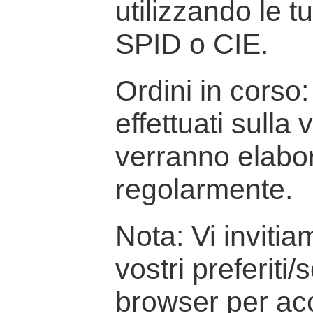
utilizzando le t
SPID o CIE.
Ordini in corso: 
effettuati sulla
verranno elabor
regolarmente.
Nota: Vi inviti
vostri preferiti/
browser per ac