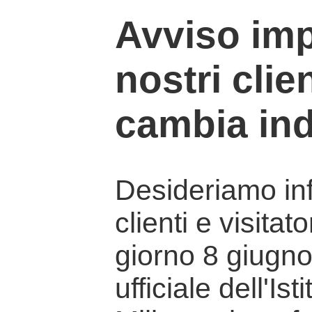
Avviso imp
nostri clien
cambia ind
Desideriamo info
clienti e visitat
giorno 8 giugno 
ufficiale dell'Is