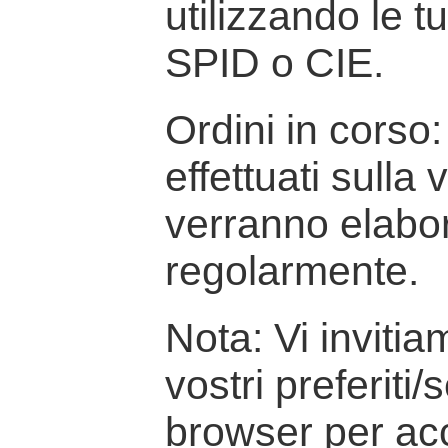
utilizzando le t
SPID o CIE.
Ordini in corso: 
effettuati sulla
verranno elabor
regolarmente.
Nota: Vi inviti
vostri preferiti/
browser per ac