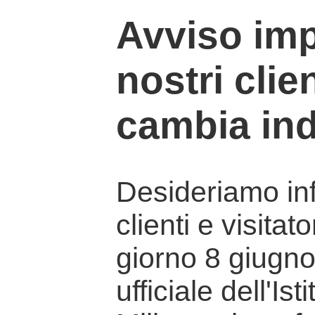
Avviso imp
nostri clien
cambia ind
Desideriamo info
clienti e visitat
giorno 8 giugno 
ufficiale dell'Is