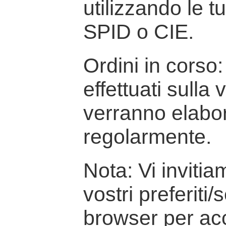
utilizzando le t
SPID o CIE.
Ordini in corso: 
effettuati sulla
verranno elabor
regolarmente.
Nota: Vi inviti
vostri preferiti/
browser per ac