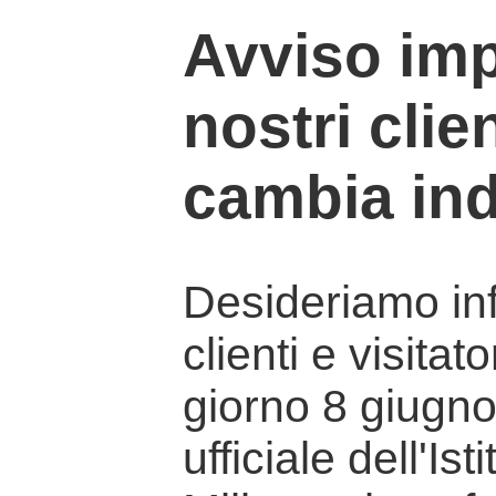
Avviso imp
nostri clien
cambia ind
Desideriamo info
clienti e visitat
giorno 8 giugno 
ufficiale dell'Is