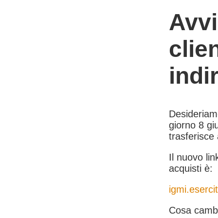
Avvi
clie
indi
Desideriamo 
giorno 8 giu
trasferisce
Il nuovo lin
acquisti è:
igmi.esercit
Cosa cambi