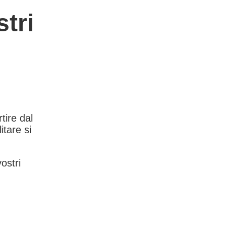
tri
rtire dal
itare si
vostri