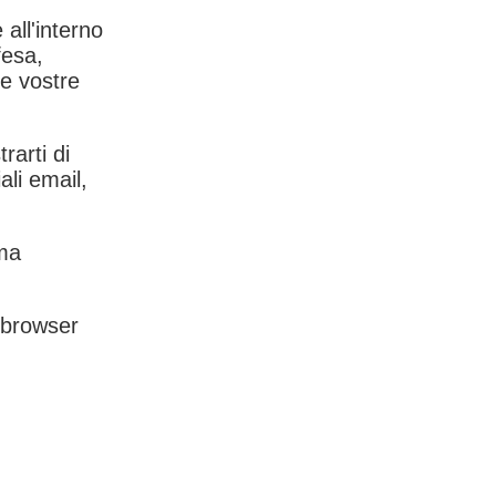
 all'interno
fesa,
le vostre
rarti di
ali email,
rma
l browser