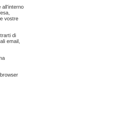
 all'interno
fesa,
le vostre
rarti di
ali email,
rma
l browser