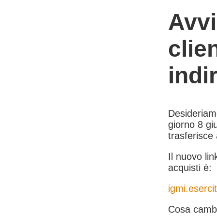
Avvi
clie
indi
Desideriamo 
giorno 8 giu
trasferisce
Il nuovo lin
acquisti è:
igmi.esercit
Cosa cambi