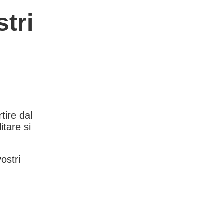
tri
rtire dal
itare si
vostri