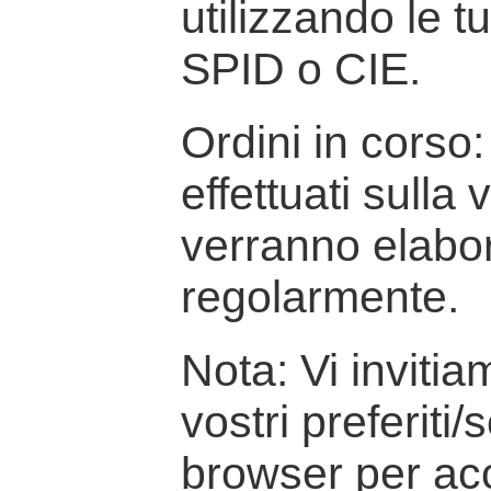
utilizzando le t
SPID o CIE.
Ordini in corso: 
effettuati sulla
verranno elabor
regolarmente.
Nota: Vi inviti
vostri preferiti/
browser per ac