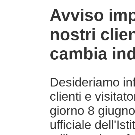
Avviso imp
nostri clien
cambia ind
Desideriamo info
clienti e visitat
giorno 8 giugno 
ufficiale dell'Is