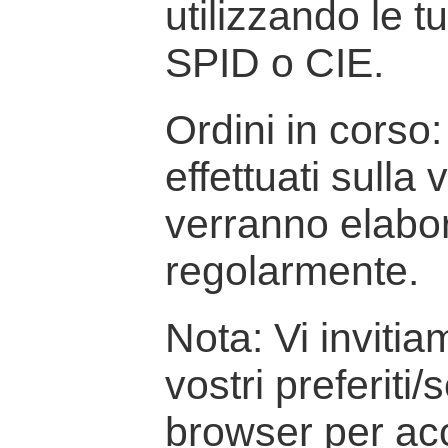
utilizzando le t
SPID o CIE.
Ordini in corso: 
effettuati sulla
verranno elabor
regolarmente.
Nota: Vi inviti
vostri preferiti/
browser per ac