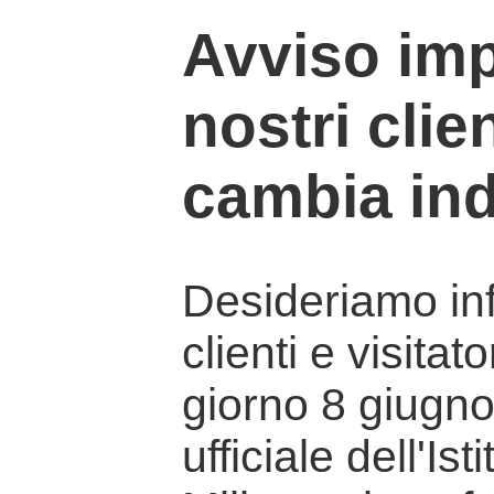
Avviso imp
nostri clien
cambia ind
Desideriamo info
clienti e visitat
giorno 8 giugno 
ufficiale dell'Is