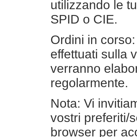
utilizzando le t
SPID o CIE.
Ordini in corso: 
effettuati sulla
verranno elabor
regolarmente.
Nota: Vi inviti
vostri preferiti/
browser per ac