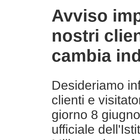
Avviso imp
nostri clien
cambia ind
Desideriamo info
clienti e visitat
giorno 8 giugno 
ufficiale dell'Is