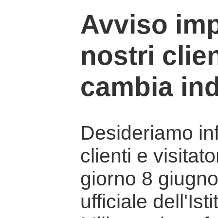
Avviso imp
nostri clien
cambia ind
Desideriamo info
clienti e visitat
giorno 8 giugno 
ufficiale dell'Is