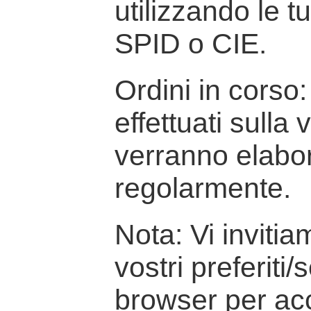
utilizzando le t
SPID o CIE.
Ordini in corso: 
effettuati sulla
verranno elabor
regolarmente.
Nota: Vi inviti
vostri preferiti/
browser per ac