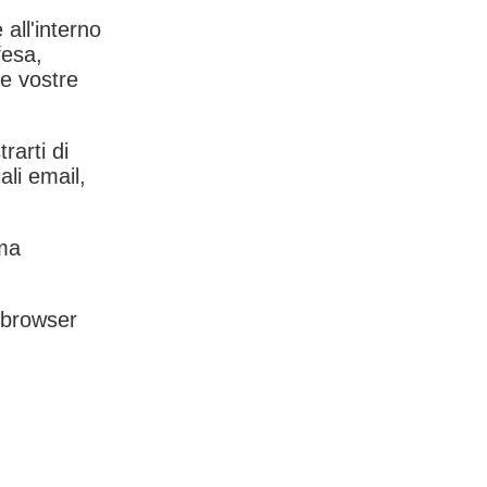
 all'interno
fesa,
le vostre
rarti di
ali email,
rma
l browser