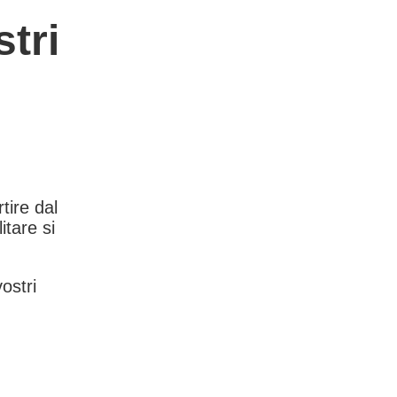
tri
rtire dal
itare si
vostri