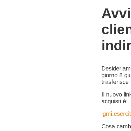
Avvi
clie
indi
Desideriamo 
giorno 8 giu
trasferisce
Il nuovo lin
acquisti è:
igmi.esercit
Cosa cambi